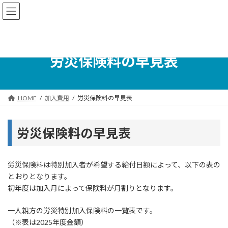
コ
ナ
ン
ビ
テ
ゲ
ン
ー
ツ
シ
へ
ョ
労災保険料の早見表
ス
ン
キ
に
ッ
移
プ
動
HOME
加入費用
労災保険料の早見表
労災保険料の早見表
労災保険料は特別加入者が希望する給付日額によって、以下の表の
とおりとなります。
初年度は加入月によって保険料が月割りとなります。
一人親方の労災特別加入保険料の一覧表です。
（※表は2025年度金額）