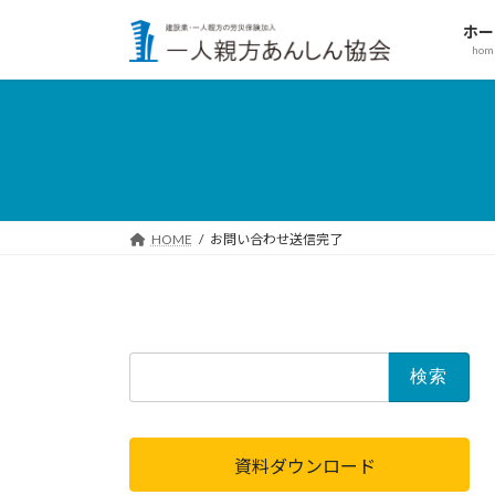
コ
ナ
ホー
ン
ビ
hom
テ
ゲ
ン
ー
ツ
シ
へ
ョ
ス
ン
キ
に
ッ
移
HOME
お問い合わせ送信完了
プ
動
検
索:
資料ダウンロード